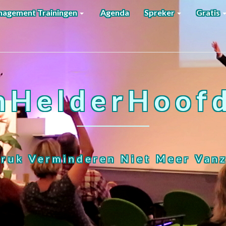
agement Trainingen
Agenda
Spreker
Gratis
nHelderHoofd
ruk Verminderen Niet Meer Vanz