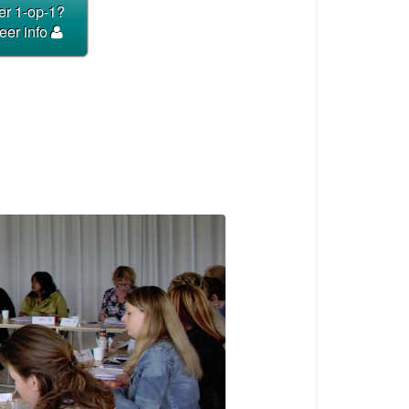
er 1-op-1?
er info