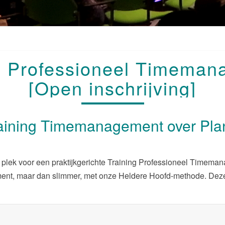
TRAINING
g Professioneel Timema
PROFESSIONEEL
TIMEMANAGEMENT
[Open inschrijving]
[OPEN
INSCHRIJVING]
aining Timemanagement over Pla
 plek voor een praktijkgerichte Training Professioneel Timeman
ent, maar dan slimmer, met onze Heldere Hoofd-methode. Dez
.