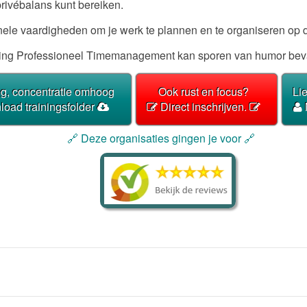
rivébalans kunt bereiken.
ionele vaardigheden om je werk te plannen en te organiseren op 
aining Professioneel Timemanagement kan sporen van humor bev
g, concentratie omhoog
Ook rust en focus?
Li
oad trainingsfolder
Direct inschrijven.
🔗 Deze organisaties gingen je voor 🔗