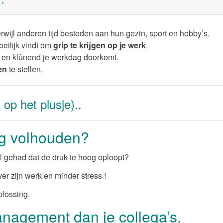
rwijl anderen tijd besteden aan hun gezin, sport en hobby’s.
eilijk vindt om
grip te krijgen op je werk
.
at en klûnend je werkdag doorkomt.
ten
te stellen.
 op het plusje)..
og volhouden?
 gehad dat de druk te hoog oploopt?
er zijn werk en minder stress !
plossing.
nagement dan je collega’s.