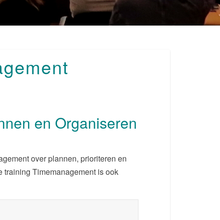
nagement
nnen en Organiseren
agement over plannen, prioriteren en
e training Timemanagement is ook