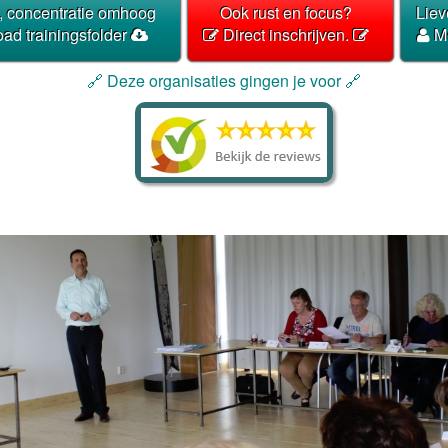
, concentratie omhoog
Ook rust en focus?
Liev
d trainingsfolder
Direct inschrijven.
Me
🔗 Deze organisaties gingen je voor 🔗