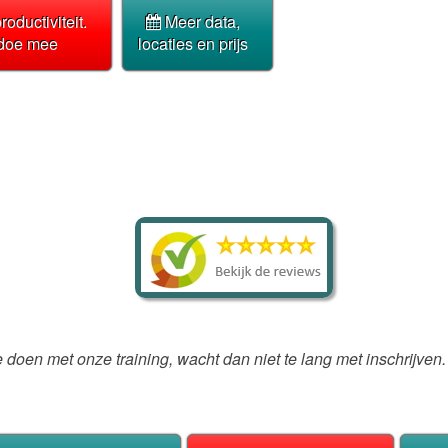
roductiviteit.
Meer data,
 doe mee
locaties en prijs
e doen met onze training, wacht dan niet te lang met inschrijven.