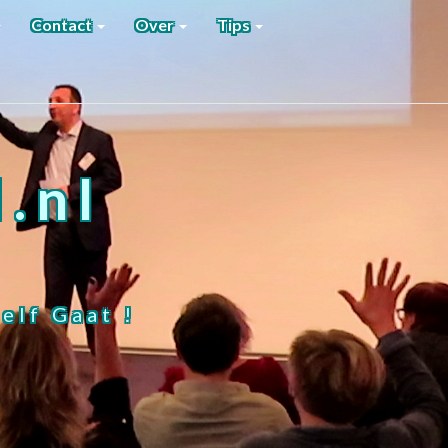
Contact
Over
Tips
.nl
elf Gaat !