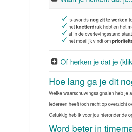
‘s-avonds
nog zit te werken
te
het
knetterdruk
hebt en het mo
al in de overlevingsstand sta
het moeilijk vindt om
prioritei
Of herken je dat je (klik
Hoe lang ga je dit n
Welke waarschuwingssignalen heb je al
Iedereen heeft toch recht op overzicht ov
Gelukkig heb ik voor jou hieronder de o
Word beter in timema