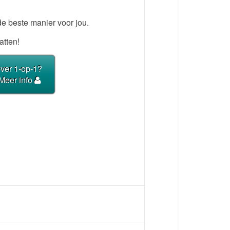
de beste manier voor jou.
atten!
ever 1-op-1?
Meer info