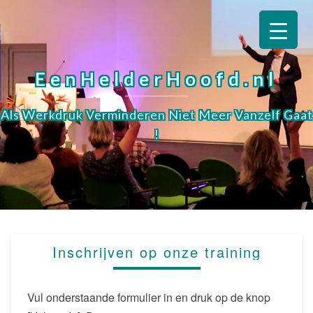
EenHelderHoofd.nl
Als Werkdruk Verminderen Niet Meer Vanzelf Gaat
!
INSCHRIJVEN
Inschrijven op onze training
OP
ONZE
TRAINING
Vul onderstaande formulier in en druk op de knop