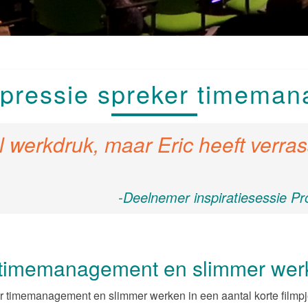
VIDEOIMPRESSIE
pressie spreker timema
SPREKER
TIMEMANAGEMENT
 werkdruk, maar Eric heeft verr
-Deelnemer inspiratiesessie 
 timemanagement en slimmer wer
er timemanagement en slimmer werken in een aantal korte filmpjes