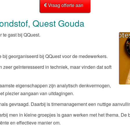
Vraag offerte aan
rondstof, Quest Gouda
 te gast bij QQuest.
 bij georganiseerd bij QQuest voor de medewerkers.
 zeer geïnteresseerd in techniek, maar vinden dat soft
naamste eigenschappen zijn analytisch denkvermogen,
t plezier aangaan van uitdagingen.
nals gevraagd. Daarbij is timemanagement een nuttige aanvull
bij men in kleine groepjes is gaan werken met het thema. De bo
iënte en effectieve manier om.