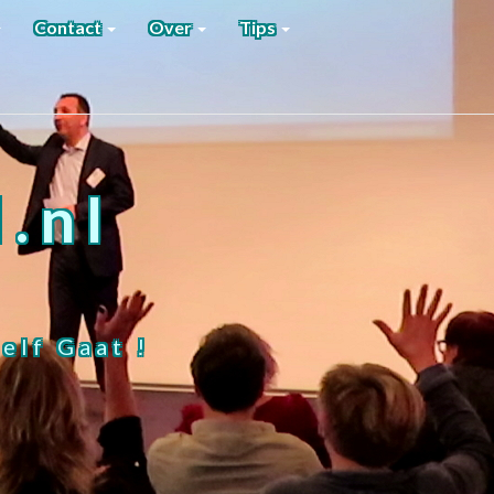
Contact
Over
Tips
.nl
elf Gaat !