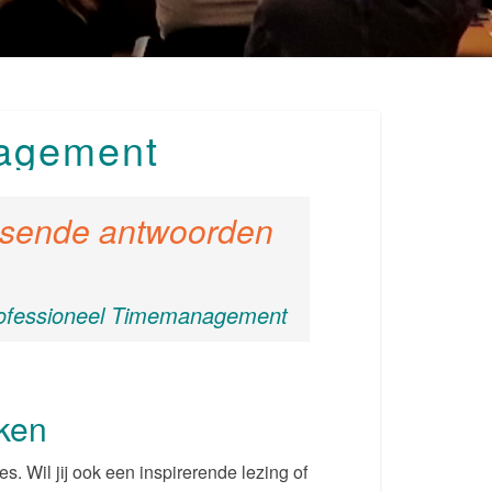
nagement
assende antwoorden
Professioneel Timemanagement
ken
. Wil jij ook een inspirerende lezing of