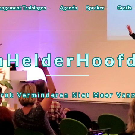
agement Trainingen
Agenda
Spreker
Gratis
nHelderHoofd
ruk Verminderen Niet Meer Vanz