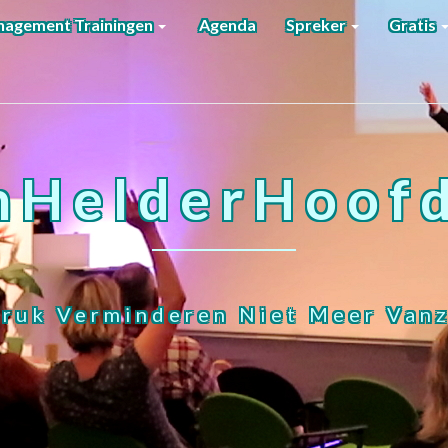
agement Trainingen
Agenda
Spreker
Gratis
nHelderHoofd
ruk Verminderen Niet Meer Vanz