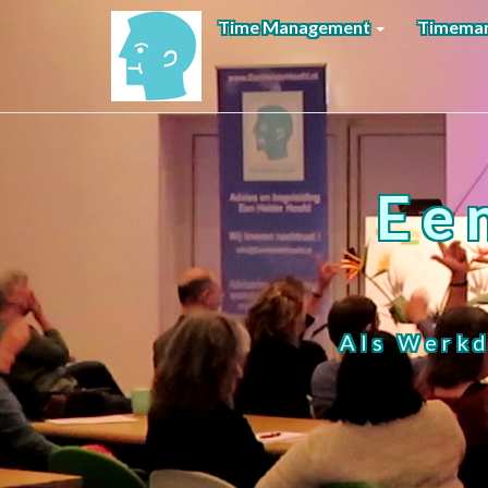
Time Management
Timeman
Ee
Als Werkd