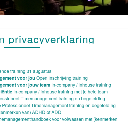
COOKIE-
n privacyverklaring
EN
PRIVACYVERKLARING
ende training 31 augustus
gement voor jou
Open inschrijving training
agement voor jouw team
In-company / inhouse training
ciëntie
In-company / inhouse training met je hele team
fessioneel Timemanagement training en begeleiding
e Professioneel Timemanagement training en begeleiding
 (kenmerken van) ADHD of ADD.
memanagementhandboek voor volwassen met (kenmerken