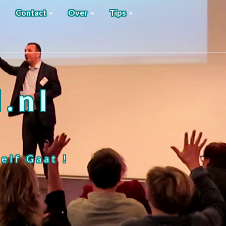
Contact
Over
Tips
.nl
elf Gaat !