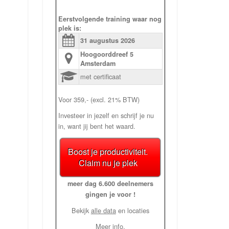
Eerstvolgende training waar nog
plek is:
31 augustus
2026
Hoogoorddreef 5
Amsterdam
met certificaat
Voor 359,- (excl. 21% BTW)
Investeer in jezelf en schrijf je nu
in, want jij bent het waard.
Boost je productiviteit.
Claim nu je plek
meer dag 6.600 deelnemers
gingen je voor !
Bekijk
alle data
en locaties
Meer info.