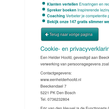
Klanten vertellen
Ervaringen en rec
Spreker boeken
Inspirerende lezi
Coaching
Verbeter je competentie 
Bekijk onze 147 gratis slimmer we
Terug naar vorige pagina
Cookie- en privacyverklari
Een Helder Hoofd, gevestigd aan Beecke
verwerking van persoonsgegevens zoals
Contactgegevens:
www.eenhelderhoofd.nl
Beeckendael 7
5221 PK Den Bosch
Tel. 0736232804
Eric van den Heuvel is de Functionaris