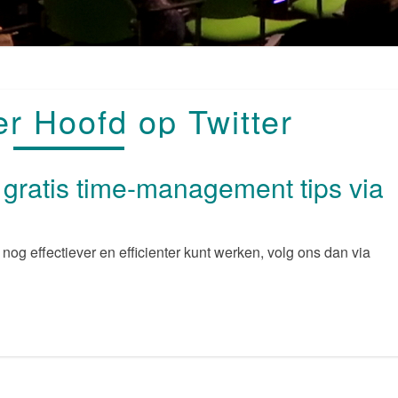
EEN
r Hoofd op Twitter
HELDER
HOOFD
OP
TWITTER
k gratis time-management tips via
je nog effectiever en efficienter kunt werken, volg ons dan via