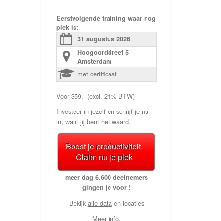
Eerstvolgende training waar nog
plek is:
31 augustus
2026
Hoogoorddreef 5
Amsterdam
met certificaat
Voor 359,- (excl. 21% BTW)
Investeer in jezelf en schrijf je nu
in, want jij bent het waard.
Boost je productiviteit.
Claim nu je plek
meer dag 6.600 deelnemers
gingen je voor !
Bekijk
alle data
en locaties
Meer info.