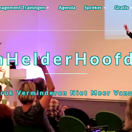
agement Trainingen
Agenda
Spreker
Gratis
nHelderHoofd
ruk Verminderen Niet Meer Vanz