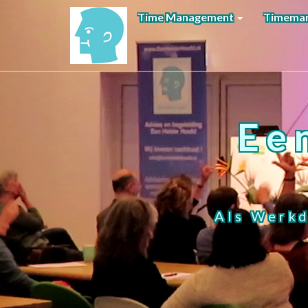
Time Management
Timeman
Ee
Als Werkd