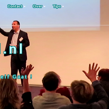
Contact
Over
Tips
.nl
elf Gaat !