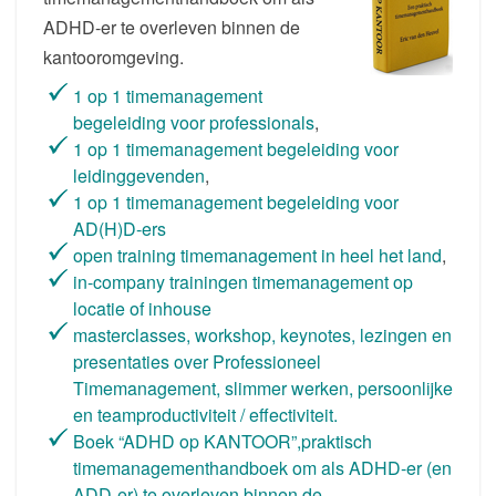
ADHD-er te overleven binnen de
kantooromgeving.
1 op 1 timemanagement
begeleiding voor professionals
,
1 op 1 timemanagement begeleiding voor
leidinggevenden
,
1 op 1 timemanagement begeleiding voor
AD(H)D-ers
open training timemanagement in heel het land
,
in-company trainingen timemanagement op
locatie of inhouse
masterclasses, workshop, keynotes, lezingen en
presentaties over Professioneel
Timemanagement, slimmer werken, persoonlijke
en teamproductiviteit / effectiviteit.
Boek “ADHD op KANTOOR”,praktisch
timemanagementhandboek om als ADHD-er (en
ADD-er) te overleven binnen de