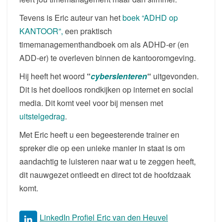
Tevens is Eric auteur van het
boek “ADHD op
KANTOOR”,
een praktisch
timemanagementhandboek om als ADHD-er (en
ADD-er) te overleven binnen de kantooromgeving.
Hij heeft het woord
“
cyberslenteren
“
uitgevonden.
Dit is het doelloos rondkijken op internet en social
media. Dit komt veel voor bij mensen met
uitstelgedrag
.
Met Eric heeft u een begeesterende trainer en
spreker die op een unieke manier in staat is om
aandachtig te luisteren naar wat u te zeggen heeft,
dit nauwgezet ontleedt en direct tot de hoofdzaak
komt.
LinkedIn Profiel Eric van den Heuvel