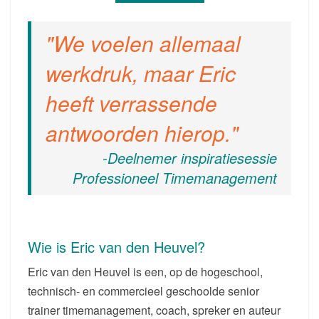
EXPERT,
AUTEUR,
We voelen allemaal
PROFESSIONEEL
SPREKER,
werkdruk, maar Eric
COACH
EN
heeft verrassende
TRAINER
antwoorden hierop.
-Deelnemer inspiratiesessie
Professioneel Timemanagement
Wie is Eric van den Heuvel?
Eric van den Heuvel is een, op de hogeschool,
technisch- en commercieel geschoolde senior
trainer timemanagement, coach, spreker en auteur