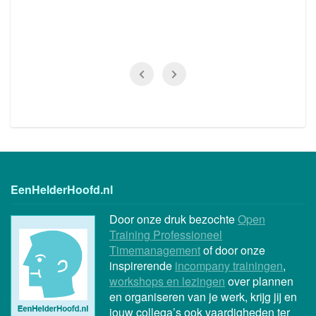
EenHelderHoofd.nl
Door onze druk bezochte
Open
Training Professioneel
Timemanagement
of door onze
inspirerende
incompany trainingen
,
workshops en lezingen
over plannen
en organiseren van je werk, krijg jij en
jouw collega’s ook vaardigheden ter