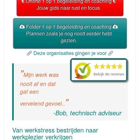
Offerte 1 op 1 begeleiding en coaching
Jouw gids naar rust en focus.
Folder 1 op 1 begeleiding en coaching
Plannen zoals je nog nooit eerder hebt
gezien.
Deze organisaties gingen je voor
Mijn werk was
nooit af en dat
gaf een
vervelend gevoel..
-Bob, technisch adviseur
Van werkstress bestrijden naar
werkplezier verkrijgen