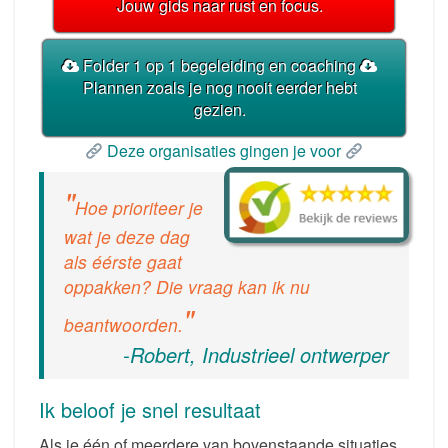
Jouw gids naar rust en focus.
Folder 1 op 1 begeleiding en coaching
Plannen zoals je nog nooit eerder hebt
gezien.
Deze organisaties gingen je voor
Hoe prioriteer je
wat je deze dag
als éérste gaat
oppakken? Die vraag kan ik nu
beantwoorden.
-Robert, Industrieel ontwerper
Ik beloof je snel resultaat
Als je één of meerdere van bovenstaande situaties