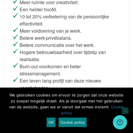
Meer ruimte voor creativiteit.
Een helder hoofd.
10 tot 20% verbetering van de persoonlijke
effectiviteit.
Meer voldoening van je werk.
Betere werk-privébalans.
Betere communicatie over het werk.
Hogere betrouwbaarheid over tijdstip van
realisatie.
Burn-out voorkomen en beter
stressmanagement.
Een leven lang profijt van deze nieuwe
vaardigheden.
We gebruiken cookies om ervoor te zorgen dat onze website
zo soepel mogelijk draait. Als je doorgaat met het gebruiken
Offerte 1 op 1 begeleiding en coaching
van de website, gaan we er vanuit dat ermee instemt.
Cookie
Jouw gids naar rust en focus.
policy
OK
Cookie policy
Folder 1 op 1 begeleiding en coaching