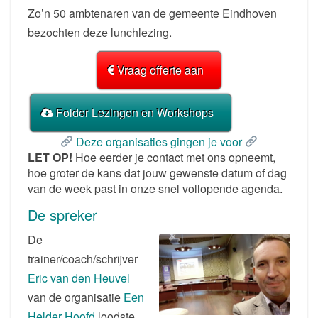
Zo’n 50 ambtenaren van de gemeente Eindhoven
bezochten deze lunchlezing.
Vraag offerte aan
Folder Lezingen en Workshops
Deze organisaties gingen je voor
LET OP!
Hoe eerder je contact met ons opneemt,
hoe groter de kans dat jouw gewenste datum of dag
van de week past in onze snel vollopende agenda.
De spreker
De
trainer/coach/schrijver
Eric van den Heuvel
van de organisatie
Een
Helder Hoofd
loodste