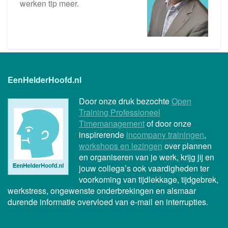
werken tip meer.
EenHelderHoofd.nl
Door onze druk bezochte
Open
Training Professioneel
Timemanagement
of door onze
inspirerende
incompany trainingen
,
workshops en lezingen
over plannen
en organiseren van je werk, krijg jij en
jouw collega’s ook vaardigheden ter
voorkoming van tijdlekkage, tijdgebrek,
werkstress, ongewenste onderbrekingen en alsmaar
durende informatie overvloed van e-mail en interrupties.