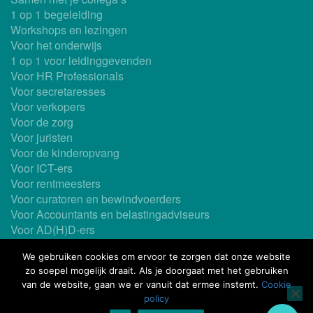
1 op 1 begeleiding
Workshops en lezingen
Voor het onderwijs
1 op 1 voor leidinggevenden
Voor HR Professionals
Voor secretaresses
Voor verkopers
Voor de zorg
Voor juristen
Voor de kinderopvang
Voor ICT-ers
Voor rentmeesters
Voor curatoren en bewindvoerders
Voor Accountants en belastingadviseurs
Voor AD(H)D-ers
Ook als In-company
We gebruiken cookies om ervoor te zorgen dat onze website
Maatwerk mogelijk
zo soepel mogelijk draait. Als je doorgaat met het gebruiken
Coaching
van de website, gaan we er vanuit dat ermee instemt.
Cookie
Timemanagementboeken
policy
This site is protected by reCAPTCHA and the Google
Privacy Policy
and
Terms of Service
apply.