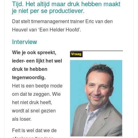
ZO
Tijd. Het altijd maar druk hebben maakt
VOL!
je niet per se productiever.
DAGBLAD
Dat stelt timemanagement trainer Eric van den
METRO
03-
Heuvel van ‘Een Helder Hoofd’.
07-
Interview
2017
Wie je ook spreekt,
ieder- een lijkt het wel
druk te hebben
tegenwoordig.
Het is een beetje mode
om dat te zeggen. Wie
het niet druk heeft,
wordt al snel gezien
als loser.
Feit is wel dat we de