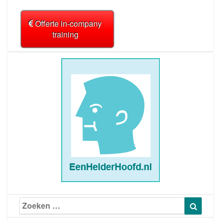
Offerte in-company
training
Zoeken
Zoeke
naar: