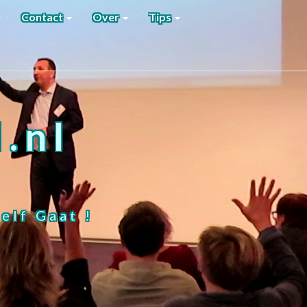
Contact
Over
Tips
.nl
elf Gaat !