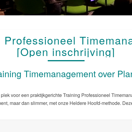
TRAINING
g Professioneel Timema
PROFESSIONEEL
TIMEMANAGEMENT
[Open inschrijving]
[OPEN
INSCHRIJVING]
aining Timemanagement over Pla
 plek voor een praktijkgerichte Training Professioneel Timeman
ent, maar dan slimmer, met onze Heldere Hoofd-methode. Dez
.