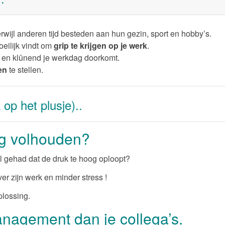
rwijl anderen tijd besteden aan hun gezin, sport en hobby’s.
eilijk vindt om
grip te krijgen op je werk
.
at en klûnend je werkdag doorkomt.
ten
te stellen.
 op het plusje)..
og volhouden?
 gehad dat de druk te hoog oploopt?
er zijn werk en minder stress !
plossing.
nagement dan je collega’s.