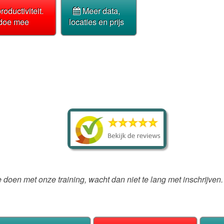
roductiviteit.
Meer data,
 doe mee
locaties en prijs
e doen met onze training, wacht dan niet te lang met inschrijven.