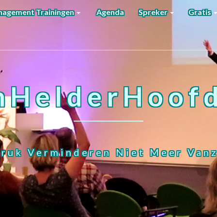
agement Trainingen
Agenda
Spreker
Gratis
nHelderHoofd
ruk Verminderen Niet Meer Vanz