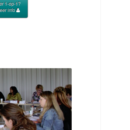
er 1-op-1?
er info