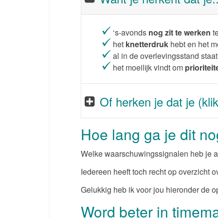
‘s-avonds
nog zit te werken
te
het
knetterdruk
hebt en het mo
al in de overlevingsstand sta
het moeilijk vindt om
prioritei
Of herken je dat je (klik
Hoe lang ga je dit n
Welke waarschuwingssignalen heb je al
Iedereen heeft toch recht op overzicht ov
Gelukkig heb ik voor jou hieronder de o
Word beter in timema