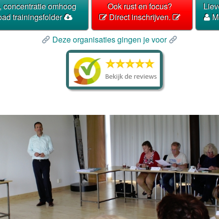
, concentratie omhoog
Ook rust en focus?
Liev
d trainingsfolder
Direct inschrijven.
Me
Deze organisaties gingen je voor