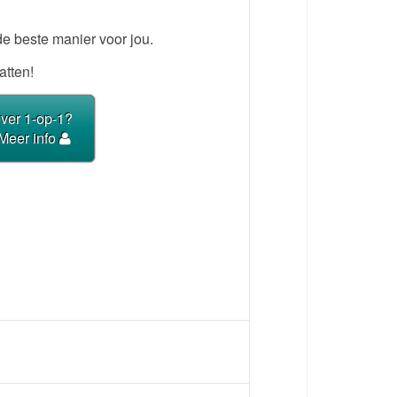
de beste manier voor jou.
atten!
ever 1-op-1?
Meer info