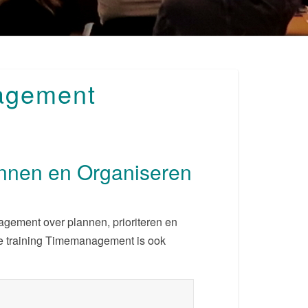
nagement
nnen en Organiseren
agement over plannen, prioriteren en
e training Timemanagement is ook