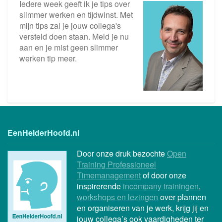
Iedere week geeft ik je tips over
slimmer werken en tijdwinst. Met
mijn tips zal je jouw collega's
versteld doen staan. Meld je nu
aan en je mist geen slimmer
werken tip meer.
EenHelderHoofd.nl
Door onze druk bezochte
Open
Training Professioneel
Timemanagement
of door onze
inspirerende
incompany trainingen
,
workshops en lezingen
over plannen
en organiseren van je werk, krijg jij en
jouw collega’s ook vaardigheden ter