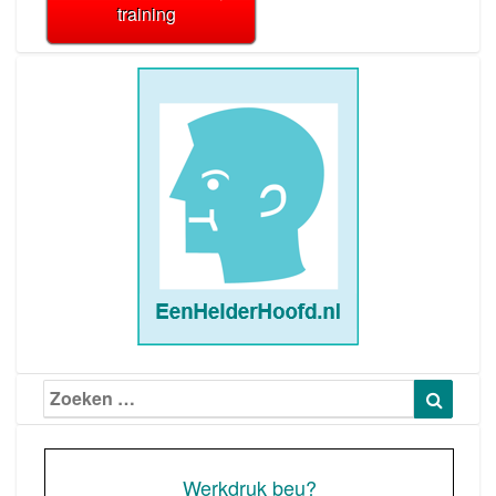
training
Zoeken
Zoeke
naar:
Werkdruk beu?