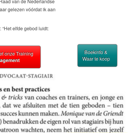
 Raad van de Nederlandse
aar gelezen vóórdat ik aan
 “Het elfde gebod luidt:
Boekinfo &
t onze Training
Waar te koop
nagement