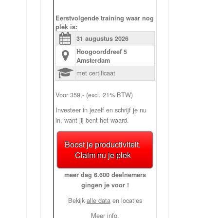
Eerstvolgende training waar nog
plek is:
31 augustus
2026
Hoogoorddreef 5
Amsterdam
met certificaat
Voor 359,- (excl. 21% BTW)
Investeer in jezelf en schrijf je nu
in, want jij bent het waard.
Boost je productiviteit.
Claim nu je plek
meer dag 6.600 deelnemers
gingen je voor !
Bekijk
alle data
en locaties
Meer info.