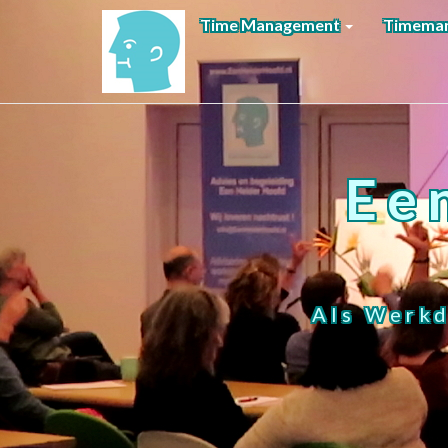
Time Management
Timeman
Ee
Als Werkd