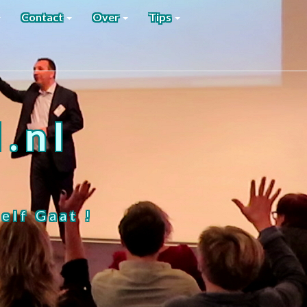
Contact
Over
Tips
.nl
elf Gaat !