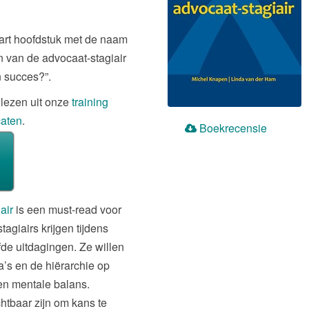
art hoofdstuk met de naam
n van de advocaat-stagiair
n succes?”.
 lezen uit onze
training
caten
.
Boekrecensie
iair
is een must-read voor
agiairs krijgen tijdens
fde uitdagingen. Ze willen
’s en de hiërarchie op
en mentale balans.
chtbaar zijn om kans te