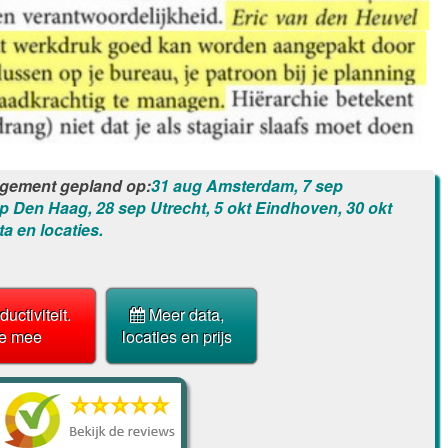
agement gepland op:
31 aug Amsterdam, 7 sep
p Den Haag, 28 sep Utrecht, 5 okt Eindhoven, 30 okt
ta en locaties.
uctiviteit.
Meer data,
oe mee
locaties en prijs