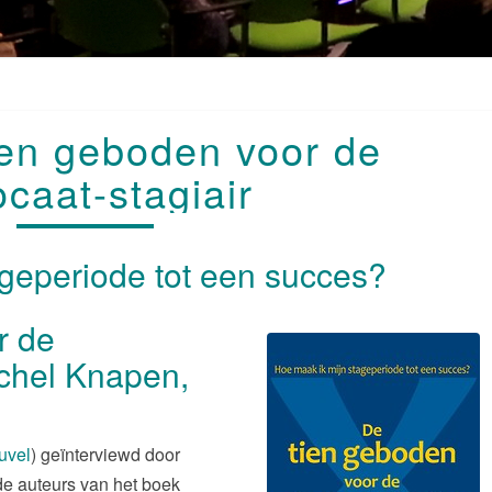
BOEK
ien geboden voor de
DE
TIEN
caat-stagiair
GEBODEN
VOOR
DE
geperiode tot een succes?
ADVOCAAT-
STAGIAIR
r de
ichel Knapen,
uvel
) geïnterviewd door
 de auteurs van het boek