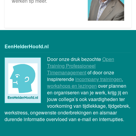
werken tip meer.
EenHelderHoofd.nl
Door onze druk bezochte
Open
Training Professioneel
Timemanagement
of door onze
inspirerende
incompany trainingen
,
workshops en lezingen
over plannen
en organiseren van je werk, krijg jij en
jouw collega’s ook vaardigheden ter
voorkoming van tijdlekkage, tijdgebrek,
werkstress, ongewenste onderbrekingen en alsmaar
durende informatie overvloed van e-mail en interrupties.