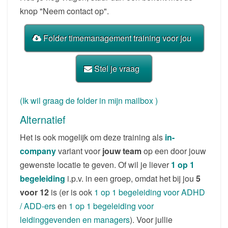
knop "Neem contact op".
Folder timemanagement training voor jou
Stel je vraag
(Ik wil graag de folder in mijn mailbox )
Alternatief
Het is ook mogelijk om deze training als
in-
company
variant voor
jouw team
op een door jouw
gewenste locatie te geven. Of wil je liever
1 op 1
begeleiding
i.p.v. in een groep, omdat het bij jou
5
voor 12
is (er is ook
1 op 1 begeleiding voor ADHD
/ ADD-ers
en
1 op 1 begeleiding voor
leidinggevenden en managers
). Voor jullie