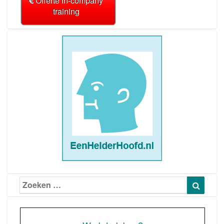
Offerte in-company
training
Zoeken
Zoeke
naar: