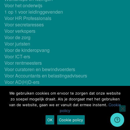
Voor het onderwijs
1 op 1 voor leidinggevenden
Voor HR Professionals
Voor secretaresses
Voor verkopers
Voor de zorg
Voor juristen
Voor de kinderopvang
Voor ICT-ers
Voor rentmeesters
Voor curatoren en bewindvoerders
Voor Accountants en belastingadviseurs
Voor AD(H)D-ers
Ook als In-company
We gebruiken cookies om ervoor te zorgen dat onze website
Maatwerk mogelijk
zo soepel mogelijk draait. Als je doorgaat met het gebruiken
Coaching
van de website, gaan we er vanuit dat ermee instemt.
Cookie
Timemanagementboeken
policy
This site is protected by reCAPTCHA and the Google
Privacy Policy
and
Terms of Service
apply.
OK
Cookie policy