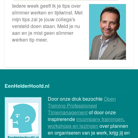
Iedere week geeft ik je tips over
slimmer werken en tijdwinst. Met
mijn tips zal je jouw collega's
versteld doen staan. Meld je nu
aan en je mist geen slimmer
werken tip meer.
EenHelderHoofd.nl
Door onze druk bezochte
Open
Training Professioneel
Timemanagement
of door onze
inspirerende
incompany trainingen
,
workshops en lezingen
over plannen
en organiseren van je werk, krijg jij en