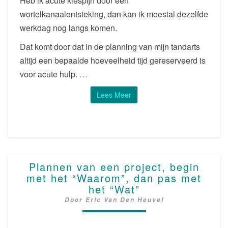
Heb ik acute kiespijn door een
wortelkanaalontsteking, dan kan ik meestal dezelfde
werkdag nog langs komen.
Dat komt door dat in de planning van mijn tandarts
altijd een bepaalde hoeveelheid tijd gereserveerd is
voor acute hulp.
…
Lees Meer
Lees Meer
PLANNEN
Plannen van een project, begin
VAN
met het “Waarom”, dan pas met
EEN
het “Wat”
PROJECT,
Door
Eric Van Den Heuvel
BEGIN
MET
HET