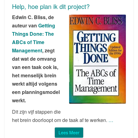
Help, hoe plan ik dit project?
“WAAROM”,
DAN
Edwin C. Bliss, de
PAS
auteur van
Getting
MET
HET
Things Done: The
“WAT”
ABCs of Time
Management
, zegt
dat wat de omvang
van een taak ook is,
het menselijk brein
werkt altijd volgens
een planningsmodel
werkt.
Dit zijn vijf stappen die
het brein doorloopt om de taak af te werken.
…
Lees Meer
Lees Meer