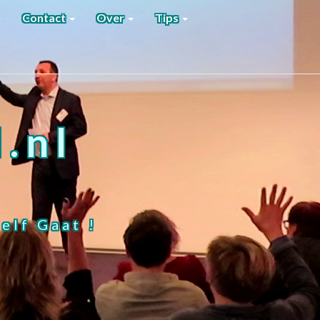
Contact
Over
Tips
.nl
elf Gaat !