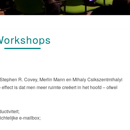
WORKSHOPS
Workshops
 Stephen R. Covey, Merlin Mann en Mihaly Csikszentmihalyi
e effect is dat men meer ruimte creëert in het hoofd – ofwel
ctiviteit;
ichtelijke e-mailbox;