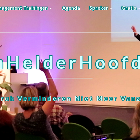
agement Trainingen
Agenda
Spreker
Gratis
nHelderHoofd
ruk Verminderen Niet Meer Vanz