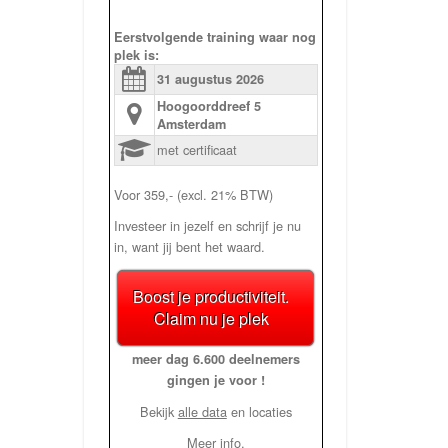
Eerstvolgende training waar nog
plek is:
31 augustus
2026
Hoogoorddreef 5
Amsterdam
met certificaat
Voor 359,- (excl. 21% BTW)
Investeer in jezelf en schrijf je nu
in, want jij bent het waard.
Boost je productiviteit.
Claim nu je plek
meer dag 6.600 deelnemers
gingen je voor !
Bekijk
alle data
en locaties
Meer info.