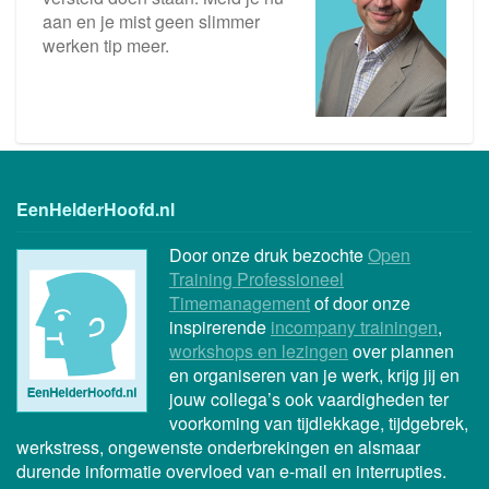
aan en je mist geen slimmer
werken tip meer.
EenHelderHoofd.nl
Door onze druk bezochte
Open
Training Professioneel
Timemanagement
of door onze
inspirerende
incompany trainingen
,
workshops en lezingen
over plannen
en organiseren van je werk, krijg jij en
jouw collega’s ook vaardigheden ter
voorkoming van tijdlekkage, tijdgebrek,
werkstress, ongewenste onderbrekingen en alsmaar
durende informatie overvloed van e-mail en interrupties.