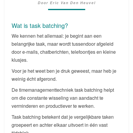
Door
Eric Van Den Heuvel
WERKEN
MET
MINDER
Wat is task batching?
AFLEIDING
We kennen het allemaal: je begint aan een
belangrijke taak, maar wordt tussendoor afgeleid
door e-mails, chatberichten, telefoontjes en kleine
klusjes.
Voor je het weet ben je druk geweest, maar heb je
weinig écht afgerond.
De timemanagementtechniek task batching helpt
om die constante wisseling van aandacht te
verminderen en productiever te werken.
Task batching betekent dat je vergelijkbare taken
groepeert en achter elkaar uitvoert in één vast
tijdsblok.