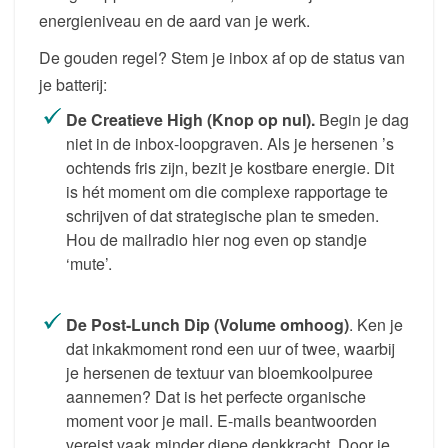
energieniveau en de aard van je werk.
De gouden regel? Stem je inbox af op de status van
je batterij:
De Creatieve High (Knop op nul).
Begin je dag
niet in de inbox-loopgraven. Als je hersenen ’s
ochtends fris zijn, bezit je kostbare energie. Dit
is hét moment om die complexe rapportage te
schrijven of dat strategische plan te smeden.
Hou de mailradio hier nog even op standje
‘mute’.
De Post-Lunch Dip (Volume omhoog)
. Ken je
dat inkakmoment rond een uur of twee, waarbij
je hersenen de textuur van bloemkoolpuree
aannemen? Dat is het perfecte organische
moment voor je mail. E-mails beantwoorden
vereist vaak minder diepe denkkracht. Door je