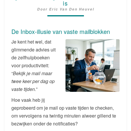
is
MAILTIJDEN
Door
Eric Van Den Heuvel
DE
GROOTSTE
LEUGEN
De Inbox-illusie van vaste mailblokken
VAN
KANTOORLAND
Je kent het wel, dat
IS
glimmende advies uit
de zelfhulpboeken
voor productiviteit:
“
Bekijk je mail maar
twee keer per dag op
vaste tijden.
”
Hoe vaak heb jij
geprobeerd om je mail op vaste tijden te checken,
om vervolgens na twintig minuten alweer gillend te
bezwijken onder de notificaties?