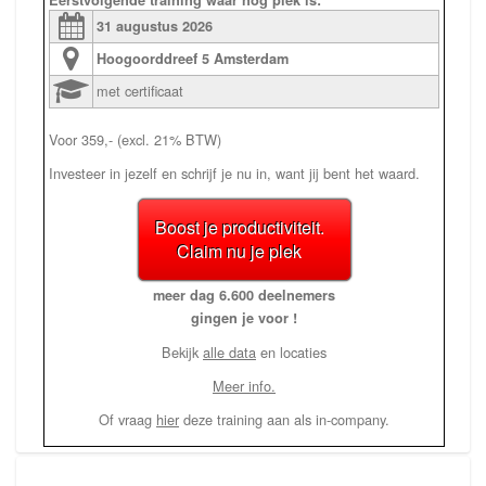
Eerstvolgende training waar nog plek is:
31 augustus
2026
Hoogoorddreef 5
Amsterdam
met certificaat
Voor 359,- (excl. 21% BTW)
Investeer in jezelf en schrijf je nu in, want jij bent het waard.
Boost je productiviteit.
Claim nu je plek
meer dag 6.600 deelnemers
gingen je voor !
Bekijk
alle data
en locaties
Meer info.
Of vraag
hier
deze training aan als in-company.