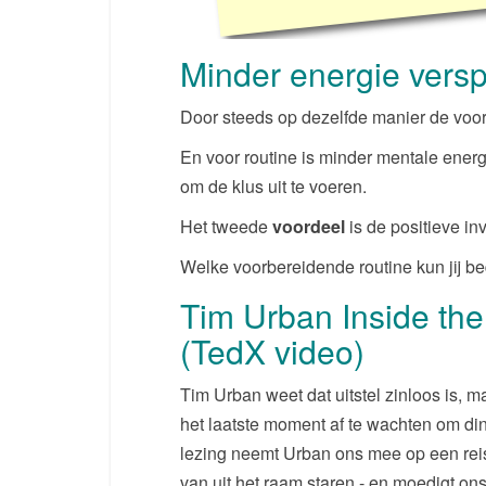
Minder energie verspi
Door steeds op dezelfde manier de vo
En voor routine is minder mentale energ
om de klus uit te voeren.
Het tweede
voordeel
is de positieve in
Welke voorbereidende routine kun jij be
Tim Urban Inside the
(TedX video)
Tim Urban weet dat uitstel zinloos is, m
het laatste moment af te wachten om ding
lezing neemt Urban ons mee op een rei
van uit het raam staren - en moedigt on