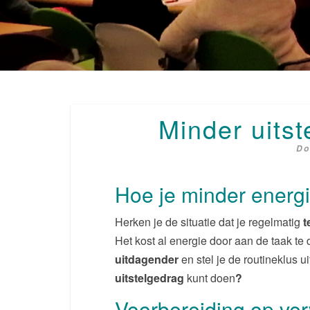
Minder uitst
D
Hoe je minder energi
Herken je de situatie dat je regelmatig
t
Het kost al energie door aan de taak te 
uitdagender
en stel je de routineklus u
uitstelgedrag
kunt doen
?
Voorbereiding op ve