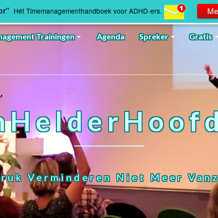
or"
Me
Hét Timemanagementhandboek voor ADHD-ers.
agement Trainingen
Agenda
Spreker
Gratis
nHelderHoofd
ruk Verminderen Niet Meer Vanz