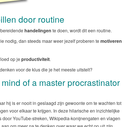
llen door routine
orbereidende
handelingen
te doen, wordt dit een routine.
ie nodig, dan steeds maar weer jezelf proberen te
motiveren
vloed op je
productiviteit
.
denken voor de klus die je het meeste uitstelt?
 mind of a master procrastinator
aar hij is er nooit in geslaagd zijn gewoonte om te wachten tot
en voor elkaar te krijgen. In deze hilarische en inzichtelijke
s door YouTube-streken, Wikipedia-konijnengaten en vlagen
s aan om meer na te denken over waar we echt op uit zijn,