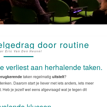
MINDER
elgedrag door routine
UITSTELGEDRAG
DOOR
oor
Eric Van Den Heuvel
ROUTINE
e verliest aan herhalende taken.
erugkerende
taken regelmatig
uitstelt
?
denken. Daarom start je liever met iets anders, iets meer
it. Heb je jezelf wel eens afgevraagd wat je tegen dit
rvelende klussen