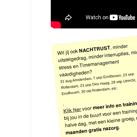
, minder
NACHTRUST
Wil jij ook
uitstelgedrag, minder interrupties, m
stress en Timemanagement
vaardigheden?
31 aug Amsterdam, 7 sep Eindhoven, 23 sep
Rotterdam, 23 sep Den Haag, 28 sep Utrecht, 
Eindhoven, 30 okt Rotterdam, etc.
meer info en train
.
voor
bij jou in de buurt voor een traini
Klik hier
halve dag, met een kleine groep,
.
maanden gratis nazorg