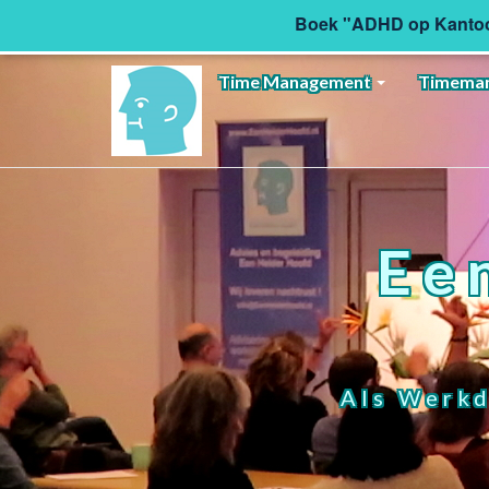
Boek "ADHD op Kanto
Time Management
Timeman
Ee
Als Werkd