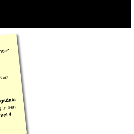
inder
5 okt
ingsdata
ng in een
met 4