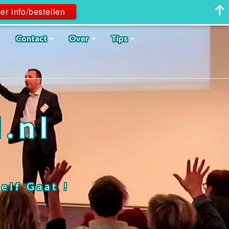
er info/bestellen
Contact
Over
Tips
.nl
elf Gaat !