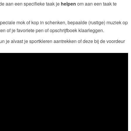
de aan een specifieke taak je
helpen
om aan een taak te
 speciale mok of kop in schenken, bepaalde (rustige) muziek op
ten of je favoriete pen of opschrijfboek klaarleggen.
kun je alvast je sportkleren aantrekken of deze bij de voordeur