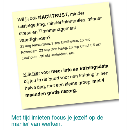
, minder
NACHTRUST
Wil jij ook
uitstelgedrag, minder interrupties, minder
stress en Timemanagement
vaardigheden?
31 aug Amsterdam, 7 sep Eindhoven, 23 sep
Rotterdam, 23 sep Den Haag, 28 sep Utrecht, 5 okt
Eindhoven, 30 okt Rotterdam, etc.
meer info en trainingsdata
.
voor
bij jou in de buurt voor een training in een
Klik hier
met 4
halve dag, met een kleine groep,
.
maanden gratis nazorg
Met tijdlimieten focus je jezelf op de
manier van werken.