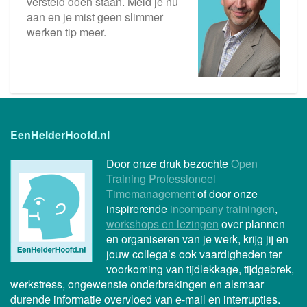
versteld doen staan. Meld je nu
aan en je mist geen slimmer
werken tip meer.
EenHelderHoofd.nl
Door onze druk bezochte
Open
Training Professioneel
Timemanagement
of door onze
inspirerende
incompany trainingen
,
workshops en lezingen
over plannen
en organiseren van je werk, krijg jij en
jouw collega’s ook vaardigheden ter
voorkoming van tijdlekkage, tijdgebrek,
werkstress, ongewenste onderbrekingen en alsmaar
durende informatie overvloed van e-mail en interrupties.