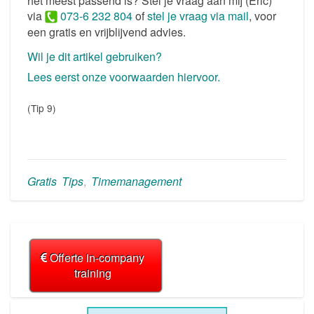
het meest passend is? Stel je vraag aan mij (Eric)
via
073-6 232 804
of
stel je vraag via mail
, voor
een gratis en vrijblijvend advies.
Wil je dit artikel gebruiken?
Lees eerst onze voorwaarden hiervoor.
(Tip 9)
Gratis Tips
,
Timemanagement
Offerte in-company
training