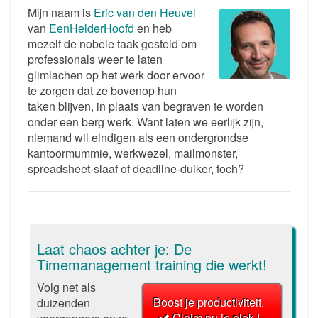
Mijn naam is
Eric van den Heuvel
van
EenHelderHoofd
en heb
mezelf de nobele taak gesteld om
professionals weer te laten
glimlachen op het werk door ervoor
te zorgen dat ze bovenop hun
taken blijven, in plaats van begraven te worden
onder een berg werk. Want laten we eerlijk zijn,
niemand wil eindigen als een ondergrondse
kantoormummie, werkwezel, mailmonster,
spreadsheet-slaaf of deadline-duiker, toch?
Laat chaos achter je: De
Timemanagement training die werkt!
Volg net als
Boost je productiviteit.
duizenden
Claim nu je plek !