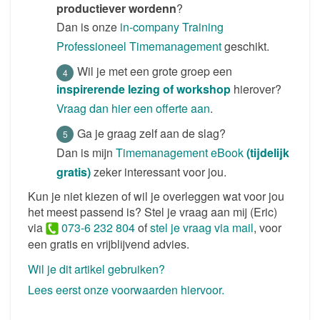
productiever wordenn
?
Dan is onze
in-company Training
Professioneel Timemanagement
geschikt.
Wil je met een grote groep een
inspirerende lezing of workshop
hierover?
Vraag dan hier een offerte aan
.
Ga je graag zelf aan de slag?
Dan is mijn
Timemanagement eBook
(tijdelijk
gratis)
zeker interessant voor jou.
Kun je niet kiezen of wil je overleggen wat voor jou
het meest passend is? Stel je vraag aan mij (Eric)
via
073-6 232 804
of
stel je vraag via mail
, voor
een gratis en vrijblijvend advies.
Wil je dit artikel gebruiken?
Lees eerst onze voorwaarden hiervoor.