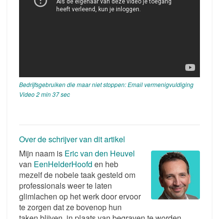
Bedrijfsgebruiken die maar niet stoppen: Email vermenigvuldiging
Video 2 min 37 sec
Over de schrijver van dit artikel
Mijn naam is
Eric van den Heuvel
van
EenHelderHoofd
en heb
mezelf de nobele taak gesteld om
professionals weer te laten
glimlachen op het werk door ervoor
te zorgen dat ze bovenop hun
taken blijven, in plaats van begraven te worden